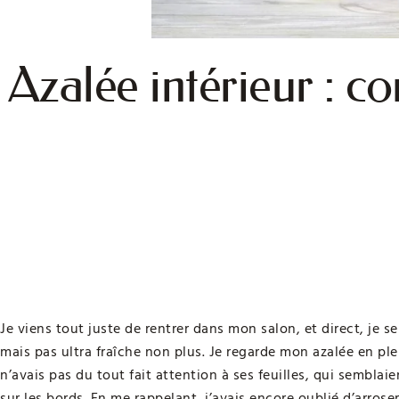
Azalée intérieur : c
Je viens tout juste de rentrer dans mon salon, et direct, je 
mais pas ultra fraîche non plus. Je regarde mon azalée en plei
n’avais pas du tout fait attention à ses feuilles, qui sembla
sur les bords. En me rappelant, j’avais encore oublié d’arrose