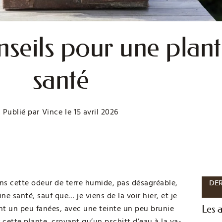
onseils pour une plan
santé
Publié par
Vince
le
15 avril 2026
sens cette odeur de terre humide, pas désagréable,
DER
ne santé, sauf que… je viens de la voir hier, et je
ient un peu fanées, avec une teinte un peu brunie
Les a
r cette plante, croyant qu’un pschitt d’eau à la va-