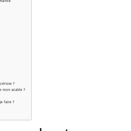
nnante
périsse ?
de mon azalée ?
e faire ?