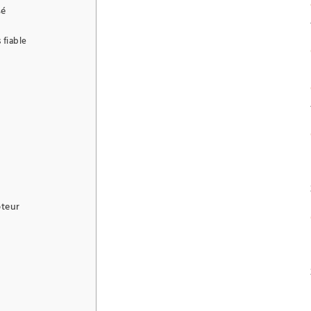
sé
 fiable
pteur