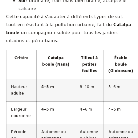
Sol
: ordinaire, frais mais bien drainé, accepte le
calcaire
Cette capacité à s’adapter à différents types de sol,
tout en résistant à la pollution urbaine, fait du
Catalpa
boule
un compagnon solide pour tous les jardins
citadins et périurbains.
Critère
Catalpa
Tilleul à
Érable
boule (Nana)
petites
boule
feuilles
(Globosum)
Hauteur
4–5 m
8–10 m
5–6 m
adulte
Largeur
4–5 m
4–6 m
4–5 m
couronne
Période
Automne ou
Automne
Automne ou