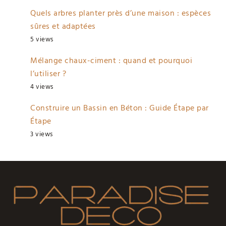
Quels arbres planter près d’une maison : espèces
sûres et adaptées
5 views
Mélange chaux-ciment : quand et pourquoi
l’utiliser ?
4 views
Construire un Bassin en Béton : Guide Étape par
Étape
3 views