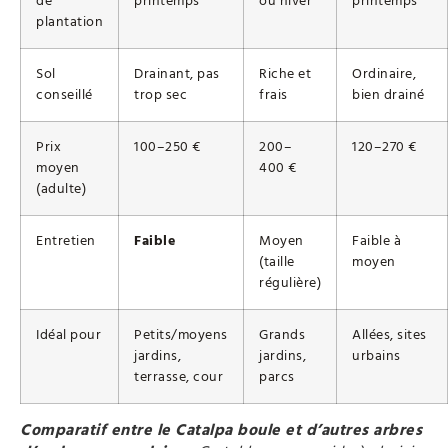
de
printemps
ou hiver
printemps
plantation
Sol
Drainant, pas
Riche et
Ordinaire,
conseillé
trop sec
frais
bien drainé
Prix
100–250 €
200–
120–270 €
moyen
400 €
(adulte)
Entretien
Faible
Moyen
Faible à
(taille
moyen
régulière)
Idéal pour
Petits/moyens
Grands
Allées, sites
jardins,
jardins,
urbains
terrasse, cour
parcs
Comparatif entre le Catalpa boule et d’autres arbres