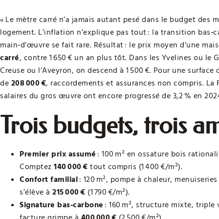
« Le mètre carré n’a jamais autant pesé dans le budget des 
logement. L’inflation n’explique pas tout : la transition bas‑
main‑d’œuvre se fait rare. Résultat : le prix moyen d’une mais
carré
, contre 1 650 € un an plus tôt. Dans les Yvelines ou le G
Creuse ou l’Aveyron, on descend à 1 500 €. Pour une surface d
de
208 000 €
, raccordements et assurances non compris. La 
salaires du gros œuvre ont encore progressé de 3,2 % en 2024, 
Trois budgets, trois a
Premier prix assumé
: 100 m² en ossature bois rationali
Comptez
140 000 €
tout compris (1 400 €/m²).
Confort familial
: 120 m², pompe à chaleur, menuiseries 
s’élève à
215 000 €
(1 790 €/m²).
Signature bas‑carbone
: 160 m², structure mixte, tripl
facture grimpe à
400 000 €
(2 500 €/m²).