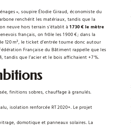
ménages », soupire Élodie Giraud, économiste du
carbone renchérit les matériaux, tandis que la
on neuve hors terrain s’établit à
1 730 € le mètre
enevois français, on frôle les 1 900 € ; dans la
e 120 m², le ticket d’entrée tourne donc autour
Fédération Française du Bâtiment rappelle que les
tandis que l’acier et le bois affichaient +7 %.
mbitions
sée, finitions sobres, chauffage à granulés.
alu, isolation renforcée RT 2020+. Le projet
e vitrage, domotique et panneaux solaires. La