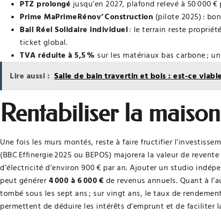
PTZ prolongé
jusqu’en 2027, plafond relevé à 50 000 € 
Prime MaPrimeRénov’ Construction
(pilote 2025) : bo
Bail Réel Solidaire individuel
: le terrain reste proprié
ticket global.
TVA réduite à 5,5 %
sur les matériaux bas carbone ; un
Lire aussi :
Salle de bain travertin et bois : est-ce viab
Rentabiliser la maiso
Une fois les murs montés, reste à faire fructifier l’investisse
(BBC Effinergie 2025 ou BEPOS) majorera la valeur de revente 
d’électricité d’environ 900 € par an. Ajouter un studio indép
peut générer
4 000 à 6 000 €
de revenus annuels. Quant à l’
tombé sous les sept ans ; sur vingt ans, le taux de rendemen
permettent de déduire les intérêts d’emprunt et de faciliter l