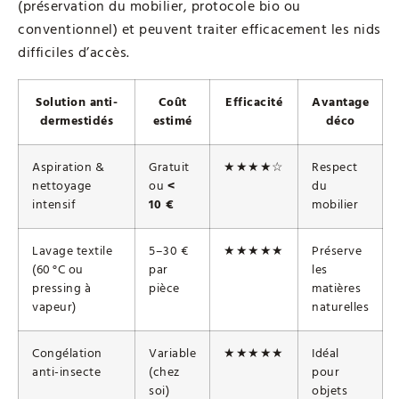
(préservation du mobilier, protocole bio ou
conventionnel) et peuvent traiter efficacement les nids
difficiles d’accès.
Solution anti-
Coût
Efficacité
Avantage
dermestidés
estimé
déco
Aspiration &
Gratuit
★★★★☆
Respect
nettoyage
ou
<
du
intensif
10 €
mobilier
Lavage textile
5–30 €
★★★★★
Préserve
(60 °C ou
par
les
pressing à
pièce
matières
vapeur)
naturelles
Congélation
Variable
★★★★★
Idéal
anti-insecte
(chez
pour
soi)
objets