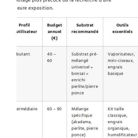
meilleure exposition.
Profil
Budget
Substrat
Outils
d’utilisateur
annuel
recommandé
essentiels
(€)
Débutant
40 –
Substrat pré-
Vaporisateur,
60
mélangé
mini-ciseaux,
universel «
engrais
bonsaï »
basique
enrichi
perlite/pierre
ponce
Intermédiaire
60 – 90
Mélange
Kit taille
spécifique
classique,
(akadama,
engrais
perlite, pierre
organique,
ponce)
humidificateur