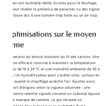
vérifier son humidité réelle. Scrutez aussi le feuillage,
qui peut révéler la présence de parasites ou des signes
de brûlure dus à une lumière trop forte ou un air trop
sec.
Optimisations sur le moyen
terme
Les besoins du bonsaï évoluent au fil des saisons. Une
routine efficace consiste à maintenir la température
autour de 18 à 24 °C et une humidité ambiante de 50 à
60 %. Un humidificateur peut s’avérer utile, surtout en
hiver quand le chauffage assèche l’air. Ajustez aussi
l’apport d’engrais selon la vigueur observée : une
croissance ralentie signale souvent un substrat épuisé
ou un manque de lumière, ce qui réclame un
rempotage plus précoce ou la recherche d’une