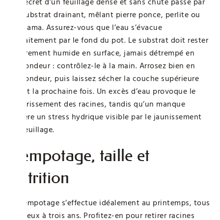
Le secret d’un feuillage dense et sans chute passe par
un substrat drainant, mêlant pierre ponce, perlite ou
akadama. Assurez-vous que l’eau s’évacue
parfaitement par le fond du pot. Le substrat doit rester
légèrement humide en surface, jamais détrempé en
profondeur : contrôlez-le à la main. Arrosez bien en
profondeur, puis laissez sécher la couche supérieure
avant la prochaine fois. Un excès d’eau provoque le
pourrissement des racines, tandis qu’un manque
génère un stress hydrique visible par le jaunissement
du feuillage.
Rempotage, taille et
nutrition
Le rempotage s’effectue idéalement au printemps, tous
les deux à trois ans. Profitez-en pour retirer racines