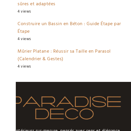
sûres et adaptées
4 views
Construire un Bassin en Béton : Guide Étape par
Étape
4 views
Mûrier Platane : Réussir sa Taille en Parasol
(Calendrier & Gestes)
4 views
Des intérieurs sur-mesure, pensés avec sens et élégance.