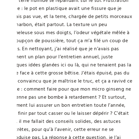
de la terre humide se répandant sur le sol. Frustration
totale : le pot en plastique avait une fissure que je
n’avais pas vue, et la terre, chargée de petits morceaux
de charbon, était partout. La texture un peu
grumeleuse sous mes doigts, l’odeur végétale mêlée à
un soupçon de poussière, tout ça m’a filé un coup de
stress. En nettoyant, j’ai réalisé que je n’avais pas
vraiment un plan pour l’entretien annuel, juste
quelques idées glanées ici ou là, qui ne tenaient pas la
route face à cette grosse bêtise. J’étais épuisé, pas du
tout convaincu que je maîtrise le truc, et ça a ravivé ce
doute : comment faire pour que mon micro ginseng ne
devienne pas une bombe à retardement ? Et surtout,
comment lui assurer un bon entretien toute l’année,
sans finir par tout casser ou le laisser dépérir ? C’était
clair, il me fallait des conseils solides, des astuces
concrètes, pour qu’à l’avenir, cette erreur ne se
reproduise pas. La réponse à cette question, je l’ai