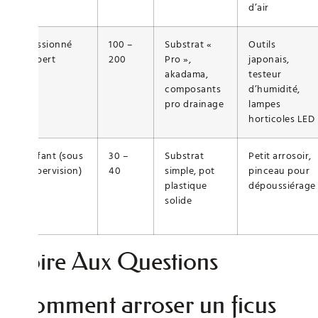
d’air
Passionné
100 –
Substrat «
Outils
expert
200
Pro »,
japonais,
akadama,
testeur
composants
d’humidité,
pro drainage
lampes
horticoles LED
Enfant (sous
30 –
Substrat
Petit arrosoir,
supervision)
40
simple, pot
pinceau pour
plastique
dépoussiérage
solide
Foire Aux Questions
Comment arroser un ficus