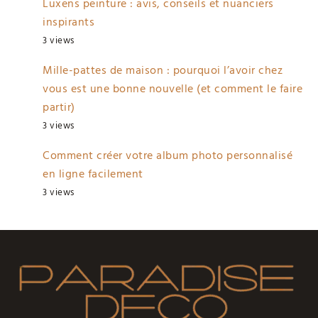
Luxens peinture : avis, conseils et nuanciers
inspirants
3 views
Mille-pattes de maison : pourquoi l’avoir chez
vous est une bonne nouvelle (et comment le faire
partir)
3 views
Comment créer votre album photo personnalisé
en ligne facilement
3 views