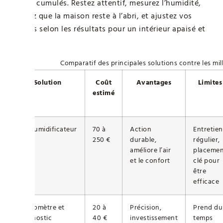
efforts cumulés. Restez attentif, mesurez l’humidité,
vérifiez que la maison reste à l’abri, et ajustez vos
actions selon les résultats pour un intérieur apaisé et
sain.
Comparatif des principales solutions contre les mi
Solution
Coût
Avantages
Limites
estimé
Déshumidificateur
70 à
Action
Entretien
250 €
durable,
régulier,
améliore l’air
placemen
et le confort
clé pour
être
efficace
Hygromètre et
20 à
Précision,
Prend du
diagnostic
40 €
investissement
temps