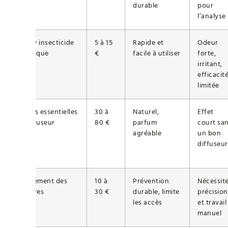
durable
pour
l’analyse
Spray insecticide
5 à 15
Rapide et
Odeur
classique
€
facile à utiliser
forte,
irritant,
efficacit
limitée
Huiles essentielles
30 à
Naturel,
Effet
+ diffuseur
80 €
parfum
court sa
agréable
un bon
diffuseur
Scellement des
10 à
Prévention
Nécessit
fissures
30 €
durable, limite
précision
les accès
et travail
manuel