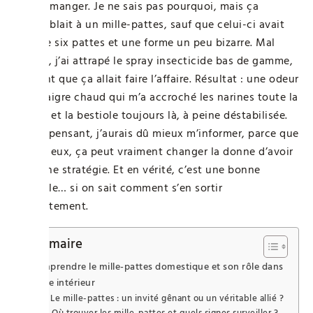
salle à manger. Je ne sais pas pourquoi, mais ça
ressemblait à un mille-pattes, sauf que celui-ci avait
plus de six pattes et une forme un peu bizarre. Mal
inspiré, j’ai attrapé le spray insecticide bas de gamme,
pensant que ça allait faire l’affaire. Résultat : une odeur
de vinaigre chaud qui m’a accroché les narines toute la
soirée, et la bestiole toujours là, à peine déstabilisée.
En y repensant, j’aurais dû mieux m’informer, parce que
contre eux, ça peut vraiment changer la donne d’avoir
la bonne stratégie. Et en vérité, c’est une bonne
nouvelle… si on sait comment s’en sortir
concrètement.
Sommaire
Comprendre le mille-pattes domestique et son rôle dans
votre intérieur
Le mille-pattes : un invité gênant ou un véritable allié ?
Où trouver les mille-pattes et quels signes surveiller ?