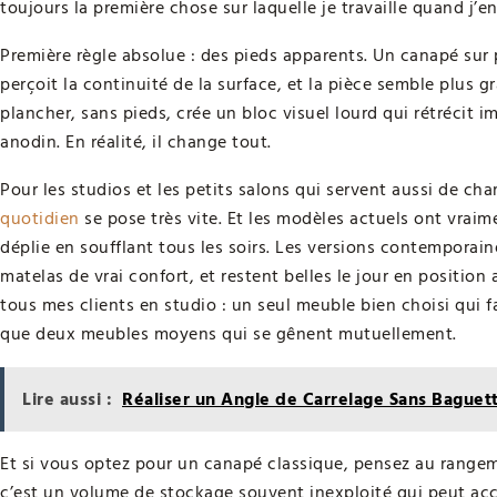
toujours la première chose sur laquelle je travaille quand j’
Première règle absolue : des pieds apparents. Un canapé sur pi
perçoit la continuité de la surface, et la pièce semble plus 
plancher, sans pieds, crée un bloc visuel lourd qui rétrécit i
anodin. En réalité, il change tout.
Pour les studios et les petits salons qui servent aussi de ch
quotidien
se pose très vite. Et les modèles actuels ont vraime
déplie en soufflant tous les soirs. Les versions contemporai
matelas de vrai confort, et restent belles le jour en positio
tous mes clients en studio : un seul meuble bien choisi qui 
que deux meubles moyens qui se gênent mutuellement.
Lire aussi :
Réaliser un Angle de Carrelage Sans Baguet
Et si vous optez pour un canapé classique, pensez au rangeme
c’est un volume de stockage souvent inexploité qui peut accu