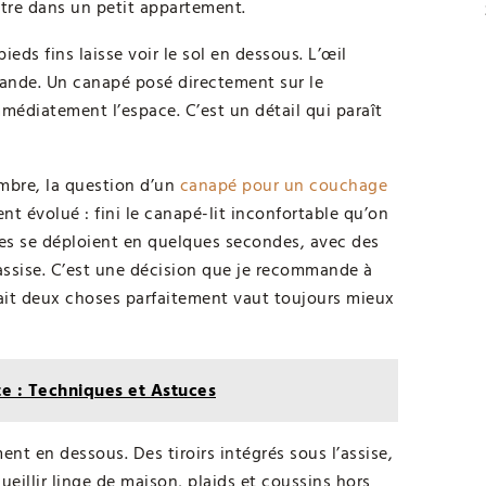
entre dans un petit appartement.
eds fins laisse voir le sol en dessous. L’œil
grande. Un canapé posé directement sur le
mmédiatement l’espace. C’est un détail qui paraît
ambre, la question d’un
canapé pour un couchage
nt évolué : fini le canapé-lit inconfortable qu’on
nes se déploient en quelques secondes, avec des
n assise. C’est une décision que je recommande à
fait deux choses parfaitement vaut toujours mieux
te : Techniques et Astuces
nt en dessous. Des tiroirs intégrés sous l’assise,
eillir linge de maison, plaids et coussins hors