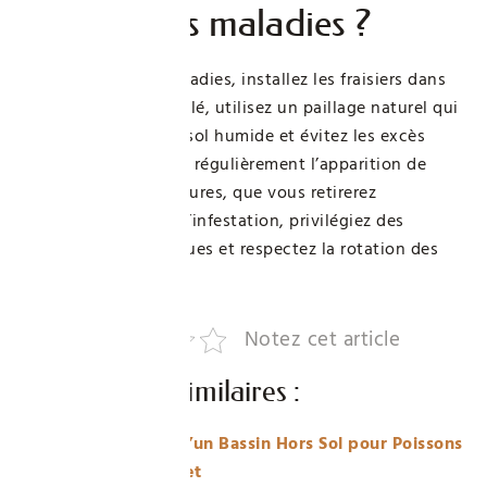
fraisiers des maladies ?
Pour prévenir les maladies, installez les fraisiers dans
un endroit bien ventilé, utilisez un paillage naturel qui
éloigne les fruits du sol humide et évitez les excès
d’arrosage. Surveillez régulièrement l’apparition de
taches ou de moisissures, que vous retirerez
rapidement. En cas d’infestation, privilégiez des
traitements biologiques et respectez la rotation des
cultures.
Notez cet article
Publications similaires :
Construction d’un Bassin Hors Sol pour Poissons
: Guide Complet