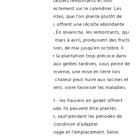
La distinction entre fraisiers remontants et non
remontants influe directement sur le calendrier. Les
variétés non remontantes, que l’on plante plutôt de
mi-août à mi-octobre, offrent une récolte abondante
au printemps suivant. En revanche, les remontants, qui
se plantent plutôt de mars à avril, produisent des fruits
tout au long de la saison, de mai jusqu’en octobre. Il
faut cependant éviter la plantation trop précoce dans
les secteurs exposés aux gelées tardives, sous peine de
ralentir la reprise. À l’inverse, une mise en terre lors
d’un épisode de forte chaleur peut nuire aux racines et
freiner le développement, voire favoriser les maladies.
Autre point important : les fraisiers en godet offrent
une plus grande latitude. Ils peuvent être plantés
presque toute l’année, sauf pendant les périodes de
gel ou de canicule, à condition d’adapter
rigoureusement l’arrosage et l’emplacement. Selon