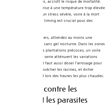
avant la fin des gelées, accroît le risque de mortalité.
En revanche, une reprise à une température trop élevée
expose les racines à un stress sévère, voire à la mort
du plant. Ce souci de timing est crucial pour des
récoltes fructueuses.
Pour limiter ces dangers, attendez au moins une
semaine consécutive sans gel nocturne. Dans les zones
venteuses ou pour les plantations précoces, un voile
de protection ou une serre atténuent les variations
climatiques. En pot, il faut aussi doser l’arrosage pour
ne ni asphyxier ni dessécher les racines, et éviter
l’exposition plein sud lors des heures les plus chaudes.
Protection contre les
maladies et les parasites