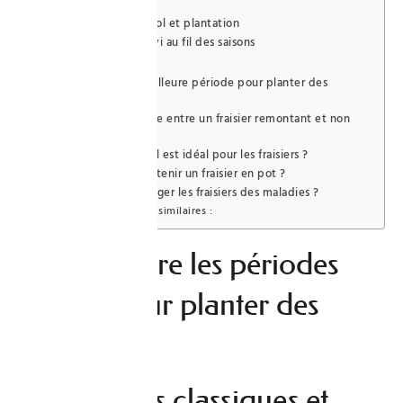
plantation
Préparation du sol et plantation
Entretien et suivi au fil des saisons
Foire Aux Questions
Quelle est la meilleure période pour planter des
fraisiers ?
Quelle différence entre un fraisier remontant et non
remontant ?
Quel type de sol est idéal pour les fraisiers ?
Comment entretenir un fraisier en pot ?
Comment protéger les fraisiers des maladies ?
Publications similaires :
Comprendre les périodes
idéales pour planter des
fraisiers
Les conseils classiques et