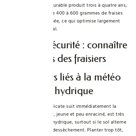
saisons : un fraisier durable produit trois à quatre ans,
avec une moyenne de 400 à 600 grammes de fraises
par plant chaque année, ce qui optimise largement
l’investissement initial.
Risque et sécurité : connaître
les fragilités des fraisiers
Les dangers liés à la météo
et au stress hydrique
La période la plus délicate suit immédiatement la
plantation. Le fraisier, jeune et peu enraciné, est très
vulnérable au stress hydrique, surtout si le sol alterne
entre excès d’eau et dessèchement. Planter trop tôt,