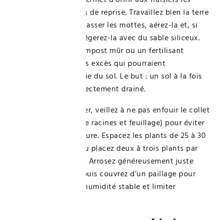
meilleures conditions de reprise. Travaillez bien la terre
en profondeur pour casser les mottes, aérez-la et, si
elle est argileuse, allégerez-la avec du sable siliceux.
Amendez avec du compost mûr ou un fertilisant
naturel, en évitant les excès qui pourraient
déséquilibrer la chimie du sol. Le but : un sol à la fois
meuble, riche et correctement drainé.
Au moment de planter, veillez à ne pas enfouir le collet
du fraisier (zone entre racines et feuillage) pour éviter
les risques de pourriture. Espacez les plants de 25 à 30
cm en pleine terre, ou placez deux à trois plants par
jardinière d’un mètre. Arrosez généreusement juste
après la plantation, puis couvrez d’un paillage pour
conserver un taux d’humidité stable et limiter
l’évaporation.