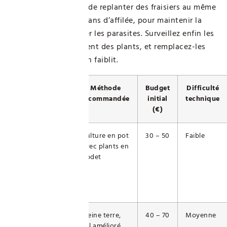
culturelle en évitant de replanter des fraisiers au même
endroit plus de trois ans d’affilée, pour maintenir la
santé du sol et limiter les parasites. Surveillez enfin les
signes de vieillissement des plants, et remplacez-les
dès que la production faiblit.
Profil de
Méthode
Budget
Difficulté
jardinier
recommandée
initial
technique
(€)
Débutant
Culture en pot
30 – 50
Faible
avec plants en
godet
Intermédiaire
Pleine terre,
40 – 70
Moyenne
sol amélioré