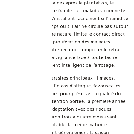
Durant les 8 à 10 semaines après la plantation, le
système racinaire reste fragile. Les maladies comme le
botrytis ou l’oïdium s’installent facilement si l’humidité
persiste trop longtemps ou si l’air ne circule pas autour
des plants. Un paillage naturel limite le contact direct
sol-fruits et réduit la prolifération des maladies
cryptogamiques. L’entretien doit comporter le retrait
des feuilles mortes, la vigilance face à toute tache
suspecte et l’ajustement intelligent de l’arrosage.
Surveillez aussi les parasites principaux : limaces,
pucerons et acariens. En cas d’attaque, favorisez les
traitements biologiques pour préserver la qualité du
sol. Malgré toute l’attention portée, la première année
reste une période d’adaptation avec des risques
accrus. Comptez environ trois à quatre mois avant
d’avoir une récolte notable, la pleine maturité
productive intervenant généralement la saison