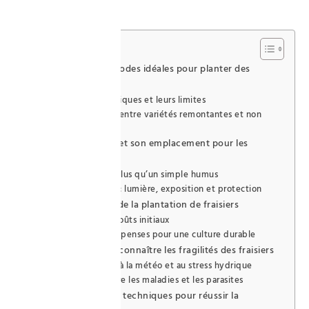
prochaine.
Sommaire
Comprendre les périodes idéales pour planter des
fraisiers
Les conseils classiques et leurs limites
Différences clés entre variétés remontantes et non
remontantes
Bien choisir son sol et son emplacement pour les
fraisiers
Sol idéal : bien plus qu’un simple humus
L’emplacement : lumière, exposition et protection
Maîtriser le budget de la plantation de fraisiers
Évaluation des coûts initiaux
Optimiser les dépenses pour une culture durable
Risque et sécurité : connaître les fragilités des fraisiers
Les dangers liés à la météo et au stress hydrique
Protection contre les maladies et les parasites
Optimiser les gestes techniques pour réussir la