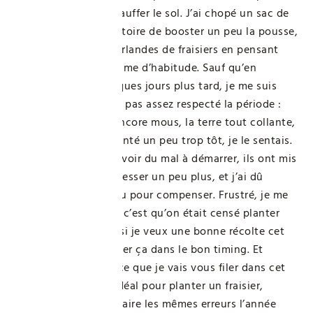
assez pour bien réchauffer le sol. J’ai chopé un sac de
terreau universel, histoire de booster un peu la pousse,
et j’ai planté mes guirlandes de fraisiers en pensant
faire ça vite fait, comme d’habitude. Sauf qu’en
retournant voir quelques jours plus tard, je me suis
aperçu que je n’avais pas assez respecté la période :
mes plants étaient encore mous, la terre tout collante,
et surtout, j’avais planté un peu trop tôt, je le sentais.
Résultat : en plus d’avoir du mal à démarrer, ils ont mis
deux semaines à redresser un peu plus, et j’ai dû
arroser comme un fou pour compenser. Frustré, je me
suis demandé quand c’est qu’on était censé planter
vraiment, parce que si je veux une bonne récolte cet
été, je vais devoir caler ça dans le bon timing. Et
justement, ça, c’est ce que je vais vous filer dans cet
article : le moment idéal pour planter un fraisier,
histoire de ne pas refaire les mêmes erreurs l’année