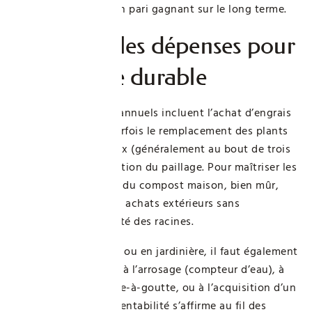
mais c’est souvent un pari gagnant sur le long terme.
Optimiser les dépenses pour
une culture durable
Les frais d’entretien annuels incluent l’achat d’engrais
complémentaires, parfois le remplacement des plants
malades ou trop vieux (généralement au bout de trois
ans), ainsi que la gestion du paillage. Pour maîtriser les
dépenses, privilégier du compost maison, bien mûr,
permet de réduire les achats extérieurs sans
compromettre la santé des racines.
En culture sous serre ou en jardinière, il faut également
prévoir les coûts liés à l’arrosage (compteur d’eau), à
un système de goutte-à-goutte, ou à l’acquisition d’un
voile d’ombrage. La rentabilité s’affirme au fil des