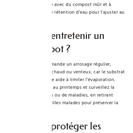
améliorer la structure avec du compost mûr et à
vérifier la capacité de rétention d’eau pour l’ajuster au
mieux.
Comment entretenir un
fraisier en pot ?
Un fraisier en pot demande un arrosage régulier,
surtout quand il fait chaud ou venteux, car le substrat
sèche vite. Le paillage aide à limiter l’évaporation.
Fertilisez légèrement au printemps et surveillez la
présence de parasites ou de maladies, en retirant
régulièrement les feuilles malades pour préserver la
santé du plant.
Comment protéger les