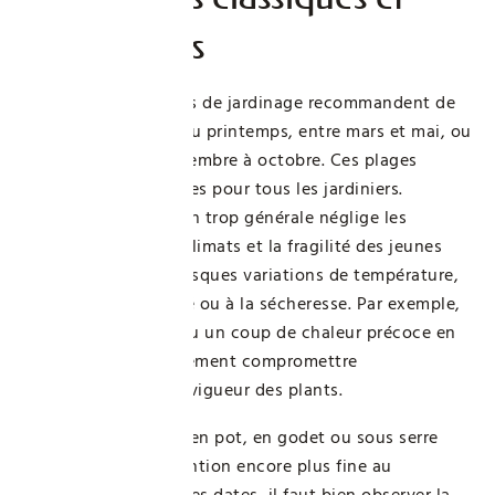
leurs limites
La plupart des guides de jardinage recommandent de
planter les fraisiers au printemps, entre mars et mai, ou
à l’automne, de septembre à octobre. Ces plages
paraissent universelles pour tous les jardiniers.
Pourtant, cette vision trop générale néglige les
subtilités des microclimats et la fragilité des jeunes
fraisiers face aux brusques variations de température,
aux excès d’humidité ou à la sécheresse. Par exemple,
un printemps froid ou un coup de chaleur précoce en
mai peuvent sérieusement compromettre
l’enracinement et la vigueur des plants.
De plus, les fraisiers en pot, en godet ou sous serre
demandent une attention encore plus fine au
calendrier. Au-delà des dates, il faut bien observer la