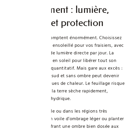
L’emplacement : lumière,
exposition et protection
Lumière et chaleur comptent énormément. Choisissez
un emplacement très ensoleillé pour vos fraisiers, avec
au moins six heures de lumière directe par jour. La
fraise est gourmande en soleil pour libérer tout son
potentiel gustatif et quantitatif. Mais gare aux excès :
une exposition plein sud et sans ombre peut devenir
un piège lors des vagues de chaleur. Le feuillage risque
un coup de chaud et la terre sèche rapidement,
accentuant le stress hydrique.
En période de canicule ou dans les régions très
exposées, installer un voile d’ombrage léger ou planter
à côté de cultures offrant une ombre bien dosée aux