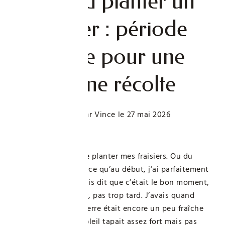
Quand planter un
fraisier : période
idéale pour une
bonne récolte
Publié par
Vince
le
27 mai 2026
Je viens tout juste de planter mes fraisiers. Ou du
moins, je croyais, parce qu’au début, j’ai parfaitement
raté le coup. Je m’étais dit que c’était le bon moment,
fin mars, pas trop tôt, pas trop tard. J’avais quand
même un doute : la terre était encore un peu fraîche
sous mes gants, le soleil tapait assez fort mais pas