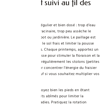
Entretien et suivi au fil des
saisons
L’arrosage doit être régulier et bien dosé : trop d’eau
provoque l’asphyxie racinaire, trop peu assèche le
substrat, surtout en pot ou jardinière. Le paillage est
essentiel pour garder le sol frais et limiter la pousse
des mauvaises herbes. Chaque printemps, apportez un
engrais riche en potasse pour stimuler la floraison et la
fructification. Taillez régulièrement les stolons (petites
tiges rampantes) pour concentrer l’énergie du fraisier
sur la production, sauf si vous souhaitez multiplier vos
plants.
Après la récolte, nettoyez bien les pieds en ôtant
feuilles mortes et fruits abîmés pour limiter la
propagation des maladies. Pratiquez la rotation