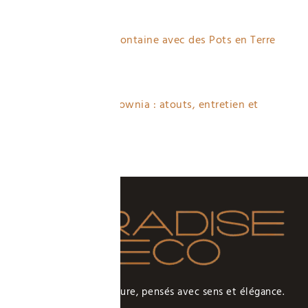
3 views
Fabriquer une Fontaine avec des Pots en Terre
Cuite
3 views
Planter un Paulownia : atouts, entretien et
erreurs à éviter
3 views
Des intérieurs sur-mesure, pensés avec sens et élégance.