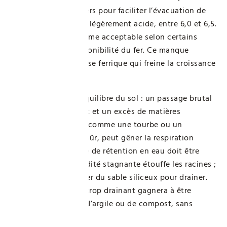
quelques fines graviers pour faciliter l’évacuation de
l’eau. Le pH doit être légèrement acide, entre 6,0 et 6,5.
Un pH plus élevé, même acceptable selon certains
guides, limite la disponibilité du fer. Ce manque
provoque une chlorose ferrique qui freine la croissance
des plants.
Attention aussi à l’équilibre du sol : un passage brutal
entre un sol compact et un excès de matières
organiques fraîches, comme une tourbe ou un
compost pas assez mûr, peut gêner la respiration
racinaire. La capacité de rétention en eau doit être
vérifiée. Trop d’humidité stagnante étouffe les racines ;
il faut alors incorporer du sable siliceux pour drainer.
Au contraire, un sol trop drainant gagnera à être
enrichi avec un peu d’argile ou de compost, sans
saturer la terre.