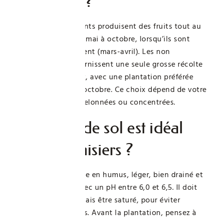
remontant ?
Les fraisiers remontants produisent des fruits tout au
long de la saison, de mai à octobre, lorsqu’ils sont
plantés au bon moment (mars-avril). Les non
remontants, eux, fournissent une seule grosse récolte
au printemps suivant, avec une plantation préférée
entre mi-août et mi-octobre. Ce choix dépend de votre
désir de récoltes échelonnées ou concentrées.
Quel type de sol est idéal
pour les fraisiers ?
Le sol parfait est riche en humus, léger, bien drainé et
légèrement acide, avec un pH entre 6,0 et 6,5. Il doit
retenir l’eau sans jamais être saturé, pour éviter
l’asphyxie des racines. Avant la plantation, pensez à