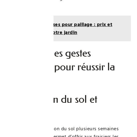
suivante.
Lire aussi :
Ardoises pour paillage : prix et
avantages pour votre jardin
Optimiser les gestes
techniques pour réussir la
plantation
Préparation du sol et
plantation
Anticiper la préparation du sol plusieurs semaines
avant la plantation permet d’offrir aux fraisiers les