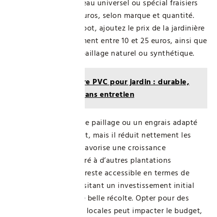
pièce. Un sac de terreau universel ou spécial fraisiers
coûte entre 8 et 15 euros, selon marque et quantité.
Pour une culture en pot, ajoutez le prix de la jardinière
ou du bac, généralement entre 10 et 25 euros, ainsi que
5 à 10 euros pour le paillage naturel ou synthétique.
Lire aussi :
Clôture PVC pour jardin : durable,
facile à poser et sans entretien
Investir dans un kit de paillage ou un engrais adapté
représente un surcoût, mais il réduit nettement les
risques de pertes et favorise une croissance
harmonieuse. Comparé à d’autres plantations
potagères, le fraisier reste accessible en termes de
coûts, tout en nécessitant un investissement initial
raisonnable pour une belle récolte. Opter pour des
variétés certifiées ou locales peut impacter le budget,