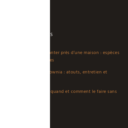
ARTICLES POPULAIRES
Quels arbres planter près d’une maison : espèces
sûres et adaptées
Planter un Paulownia : atouts, entretien et
erreurs à éviter
Tailler palmier : quand et comment le faire sans
erreur
LIENS UTILES