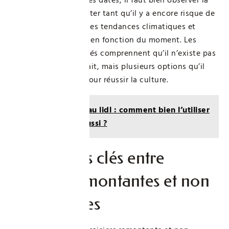
météo locale : patienter tant qu’il y a encore risque de
gel nocturne, suivre les tendances climatiques et
ajuster ses pratiques en fonction du moment. Les
jardiniers expérimentés comprennent qu’il n’existe pas
un seul créneau parfait, mais plusieurs options qu’il
faut savoir adapter pour réussir la culture.
Lire aussi :
Terreau lidl : comment bien l’utiliser
pour un jardin réussi ?
Différences clés entre
variétés remontantes et non
remontantes