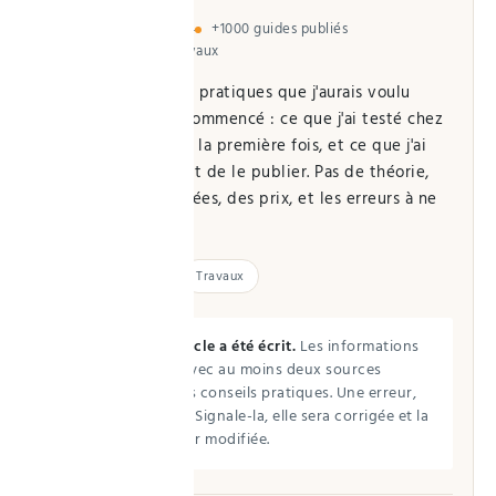
En ligne depuis 2024
+1000 guides publiés
Maison · Jardin · Travaux
J'écris ici les guides pratiques que j'aurais voulu
trouver quand j'ai commencé : ce que j'ai testé chez
moi, ce que j'ai raté la première fois, et ce que j'ai
vérifié ailleurs avant de le publier. Pas de théorie,
des gestes, des durées, des prix, et les erreurs à ne
pas commettre.
Maison
Jardin
Travaux
Comment cet article a été écrit.
Les informations
sont recoupées avec au moins deux sources
spécialisées, et les conseils pratiques. Une erreur,
une imprécision ? Signale-la, elle sera corrigée et la
date de mise à jour modifiée.