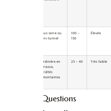
Compétiteur
Sous serre ou
100 –
Élevée
mini-tunnel
150
Enfant/Famille
Jardinière en
25 – 40
Très faible
terrasse,
variétés
remontantes
Foire Aux Questions