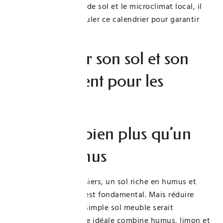
l’orientation, le type de sol et le microclimat local, il
devient vital de moduler ce calendrier pour garantir
une culture réussie.
Bien choisir son sol et son
emplacement pour les
fraisiers
Sol idéal : bien plus qu’un
simple humus
Pour planter des fraisiers, un sol riche en humus et
parfaitement drainé est fondamental. Mais réduire
cette exigence à un simple sol meuble serait
insuffisant. La texture idéale combine humus, limon et