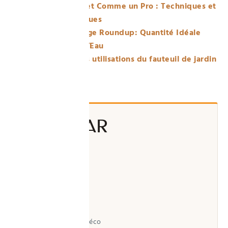
Affûter un Foret Comme un Pro : Techniques et
Conseils Pratiques
Guide de Dosage Roundup: Quantité Idéale
pour 5 Litres d’Eau
Les différentes utilisations du fauteuil de jardin
ÉCRIT PAR
Vincent
Auteur de Paradise Déco