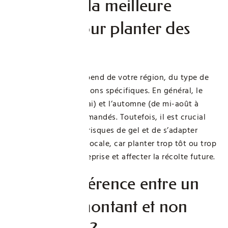
Quelle est la meilleure
période pour planter des
fraisiers ?
La période idéale dépend de votre région, du type de
fraisier et des conditions spécifiques. En général, le
printemps (mars à mai) et l’automne (de mi-août à
octobre) sont recommandés. Toutefois, il est crucial
d’attendre la fin des risques de gel et de s’adapter
vraiment à la météo locale, car planter trop tôt ou trop
tard peut nuire à la reprise et affecter la récolte future.
Quelle différence entre un
fraisier remontant et non