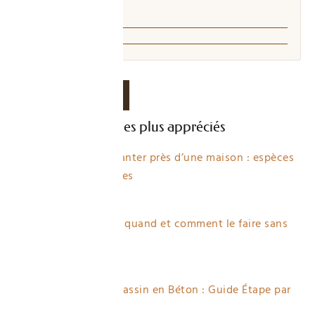
Qui écrit ici →
Signaler une erreur
DERNIERS ARTICLES
Les articles jardin les plus appréciés
Quels arbres planter près d’une maison : espèces
sûres et adaptées
7 views
Tailler palmier : quand et comment le faire sans
erreur
5 views
Construire un Bassin en Béton : Guide Étape par
Étape