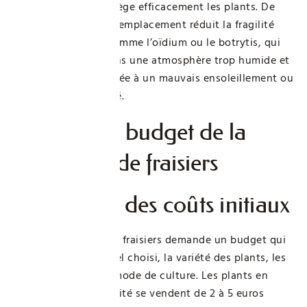
heures chaudes protège efficacement les plants. De
plus, ce bon choix d’emplacement réduit la fragilité
face aux maladies comme l’oïdium ou le botrytis, qui
aiment prospérer dans une atmosphère trop humide et
peu aérée, souvent liée à un mauvais ensoleillement ou
à un vent mal orienté.
Maîtriser le budget de la
plantation de fraisiers
Évaluation des coûts initiaux
Démarrer un carré de fraisiers demande un budget qui
varie selon le matériel choisi, la variété des plants, les
amendements et le mode de culture. Les plants en
godet de bonne qualité se vendent de 2 à 5 euros