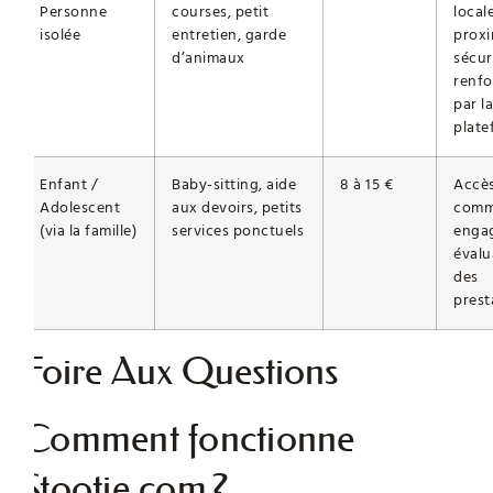
Personne
courses, petit
locale
isolée
entretien, garde
proxi
d’animaux
sécur
renfo
par la
plate
Enfant /
Baby-sitting, aide
8 à 15 €
Accès
Adolescent
aux devoirs, petits
comm
(via la famille)
services ponctuels
enga
évalu
des
prest
Foire Aux Questions
Comment fonctionne
Stootie.com ?