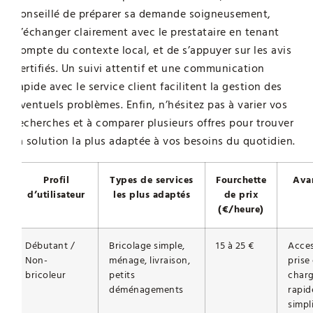
conseillé de préparer sa demande soigneusement,
d’échanger clairement avec le prestataire en tenant
compte du contexte local, et de s’appuyer sur les avis
certifiés. Un suivi attentif et une communication
rapide avec le service client facilitent la gestion des
éventuels problèmes. Enfin, n’hésitez pas à varier vos
recherches et à comparer plusieurs offres pour trouver
la solution la plus adaptée à vos besoins du quotidien.
Profil
Types de services
Fourchette
Ava
d’utilisateur
les plus adaptés
de prix
(€/heure)
Débutant /
Bricolage simple,
15 à 25 €
Access
Non-
ménage, livraison,
prise
bricoleur
petits
char
déménagements
rapid
simpl