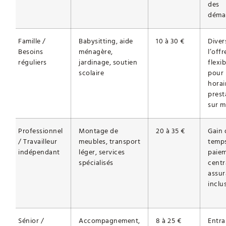
des
déma
Famille /
Babysitting, aide
10 à 30 €
Diver
Besoins
ménagère,
l’offr
réguliers
jardinage, soutien
flexib
scolaire
pour
horai
prest
sur m
Professionnel
Montage de
20 à 35 €
Gain 
/ Travailleur
meubles, transport
temps
indépendant
léger, services
paie
spécialisés
centr
assu
inclu
Sénior /
Accompagnement,
8 à 25 €
Entra