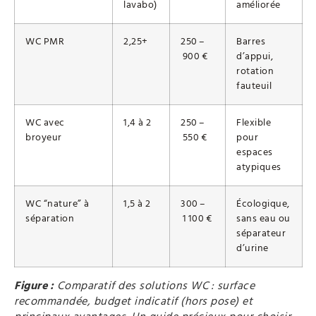
lavabo)
améliorée
WC PMR
2,25+
250 –
Barres
900 €
d’appui,
rotation
fauteuil
WC avec
1,4 à 2
250 –
Flexible
broyeur
550 €
pour
espaces
atypiques
WC “nature” à
1,5 à 2
300 –
Écologique,
séparation
1 100 €
sans eau ou
séparateur
d’urine
Figure :
Comparatif des solutions WC : surface
recommandée, budget indicatif (hors pose) et