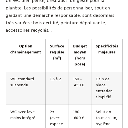
Un WC bien pensé, c’est aussi un geste pour la
planète. Les possibilités de personnaliser, tout en
gardant une démarche responsable, sont désormais
très variées : bois certifié, peinture dépolluante,
accessoires recyclés…
Option
Surface
Budget
Spécificités
d’aménagement
requise
moyen
majeures
(m²)
(hors
pose)
WC standard
1,5 à 2
150 –
Gain de
suspendu
450 €
place,
entretien
simplifié
WC avec lave-
2+
180 –
Solution
mains intégré
(avec
600 €
tout-en-un,
espace
hygiène