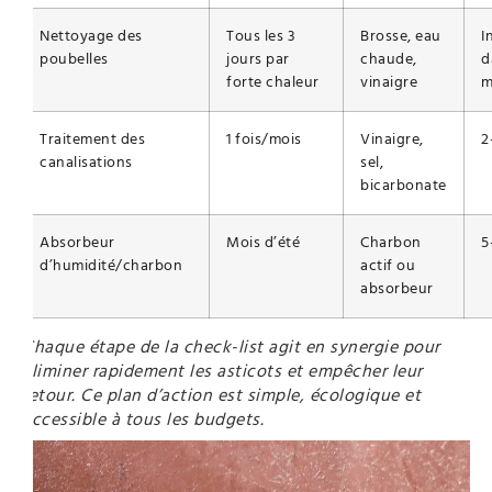
Nettoyage des
Tous les 3
Brosse, eau
I
poubelles
jours par
chaude,
d
forte chaleur
vinaigre
m
Traitement des
1 fois/mois
Vinaigre,
2
canalisations
sel,
bicarbonate
Absorbeur
Mois d’été
Charbon
5
d’humidité/charbon
actif ou
absorbeur
Chaque étape de la check-list agit en synergie pour
éliminer rapidement les asticots et empêcher leur
retour. Ce plan d’action est simple, écologique et
accessible à tous les budgets.