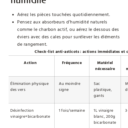
Aérez les pièces touchées quotidiennement.
Pensez aux absorbeurs d’humidité naturels
comme le charbon actif, ou aérez le dessous des
éviers avec des cales pour surélever les éléments
de rangement.
Check-list anti-asticots : actions immédiates et 
Action
Fréquence
Matériel
nécessaire
Élimination physique
Au moindre
Sac
M
des vers
signe
plastique,
d
gants
Désinfection
1 fois/semaine
1L vinaigre
3
vinaigre+bicarbonate
blanc, 200g
bicarbonate