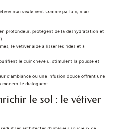
 vétiver non seulement comme parfum, mais
 en profondeur, protègent de la déshydratation et
).
s, le vétiver aide à lisser les rides et à
ifient le cuir chevelu, stimulent la pousse et
teur d’ambiance ou une infusion douce offrent une
la modernité dialoguent.
chir le sol : le vétiver
séduit les architectes d’intérieur soucieux de