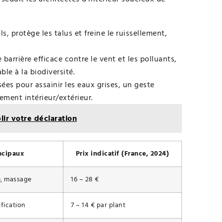
ols, protège les talus et freine le ruissellement,
barrière efficace contre le vent et les polluants,
le à la biodiversité.
sées pour assainir les eaux grises, un geste
ement intérieur/extérieur.
ir votre déclaration
ncipaux
Prix indicatif (France, 2024)
, massage
16 – 28 €
ification
7 – 14 € par plant