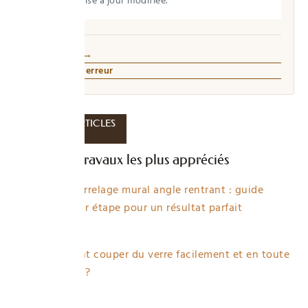
date de mise à jour modifiée.
Qui écrit ici →
Signaler une erreur
DERNIERS ARTICLES
Les articles travaux les plus appréciés
Poser carrelage mural angle rentrant : guide
étape par étape pour un résultat parfait
4 views
Comment couper du verre facilement et en toute
sécurité ?
3 views