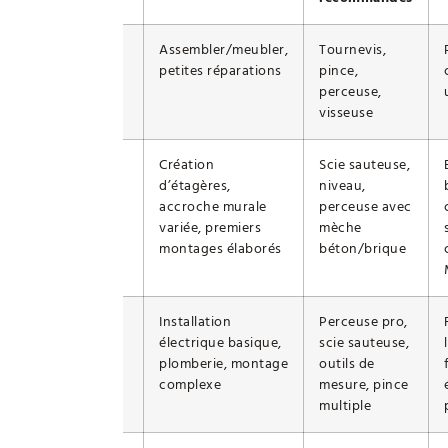
Débutant
Assembler/meubler,
Tournevis,
complet
petites réparations
pince,
perceuse,
visseuse
Brico évolutif
Création
Scie sauteuse,
d’étagères,
niveau,
accroche murale
perceuse avec
variée, premiers
mèche
montages élaborés
béton/brique
Brico expert
Installation
Perceuse pro,
loisir
électrique basique,
scie sauteuse,
plomberie, montage
outils de
complexe
mesure, pince
multiple