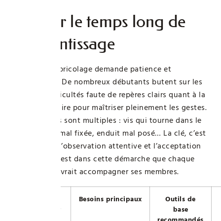
Intégrer le temps long de
l’apprentissage
Apprendre le bricolage demande patience et
persévérance. De nombreux débutants butent sur les
premières difficultés faute de repères clairs quant à la
durée nécessaire pour maîtriser pleinement les gestes.
Les problèmes sont multiples : vis qui tourne dans le
vide, étagère mal fixée, enduit mal posé… La clé, c’est
la répétition, l’observation attentive et l’acceptation
des erreurs. C’est dans cette démarche que chaque
plateforme devrait accompagner ses membres.
Profil
Besoins principaux
Outils de
d’utilisateur
base
recommandés