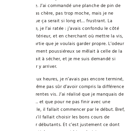
déconcertante. J’ai commandé une planche de pin de
chez Casto, pas chère, pas trop moche, mais je ne
pensais pas que ça serait si long et… frustrant. La
première pièce, je l’ai ratée : j’avais confondu le côté
intérieur et extérieur, et en cherchant où mettre la vis,
j’ai cassé la partie que je voulais garder propre. L’odeur
du bois légèrement poussiéreux se mêlait à celle de la
colle qui peinait à sécher, et je me suis demandé si
j’allais finir par y arriver.
Au bout de deux heures, je n’avais pas encore terminé,
et je n’étais même pas sûr d’avoir compris la différence
entre les différentes vis. J’ai réalisé que je manquais de
bases solides… et que pour ne pas finir avec une
étagère bancale, il fallait commencer par le début. Bref,
j’ai compris qu’il fallait choisir les bons cours de
bricolage pour débutants. Et c’est justement ce dont