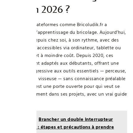
ligne en 2026 ?
L’arrivée de plateformes comme Bricoludik.fr a
révolutionné l’apprentissage du bricolage. Aujourd’hui,
on apprend depuis chez soi, à son rythme, avec des
vidéos claires accessibles via ordinateur, tablette ou
smartphone, et à moindre coût. Depuis 2020, ces
formats se sont adaptés aux débutants, offrant une
initiation progressive aux outils essentiels — perceuse,
scie sauteuse, visseuse — sans connaissance préalable
nécessaire. C’est une porte ouverte pour qui veut se
lancer sereinement dans ses projets, avec un vrai guide
en ligne.
Lire aussi :
Brancher un double interrupteur
facilement : étapes et précautions à prendre