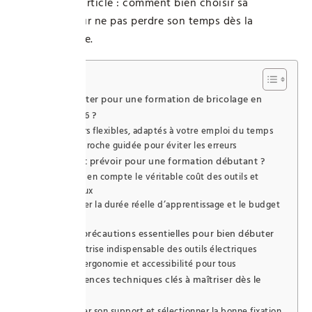
va parler cet article : comment bien choisir sa
formation pour ne pas perdre son temps dès la
première étape.
Sommaire
Pourquoi opter pour une formation de bricolage en
ligne en 2026 ?
Des cours flexibles, adaptés à votre emploi du temps
Une approche guidée pour éviter les erreurs
Quel budget prévoir pour une formation débutant ?
Prendre en compte le véritable coût des outils et
matériaux
Anticiper la durée réelle d’apprentissage et le budget
global
Sécurité et précautions essentielles pour bien débuter
Une maîtrise indispensable des outils électriques
Penser ergonomie et accessibilité pour tous
Les compétences techniques clés à maîtriser dès le
départ
Identifier son support et sélectionner la bonne fixation