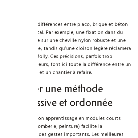
fixation
Connaître les différences entre placo, brique et béton
est fondamental. Par exemple, une fixation dans du
béton s’appuie sur une cheville nylon robuste et une
mèche adaptée, tandis qu’une cloison légère réclamera
une cheville Molly. Ces précisions, parfois trop
simplifiées ailleurs, font ici toute la différence entre un
meuble stable et un chantier à refaire.
Adopter une méthode
progressive et ordonnée
Décomposer son apprentissage en modules courts
(électricité, plomberie, peinture) facilite la
mémorisation des gestes importants. Les meilleures