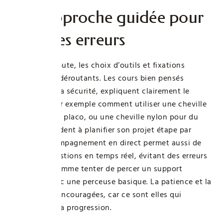
Une approche guidée pour
éviter les erreurs
Quand on débute, les choix d’outils et fixations
peuvent être déroutants. Les cours bien pensés
insistent sur la sécurité, expliquent clairement le
matériel — par exemple comment utiliser une cheville
Molly pour du placo, ou une cheville nylon pour du
béton — et aident à planifier son projet étape par
étape. L’accompagnement en direct permet aussi de
poser ses questions en temps réel, évitant des erreurs
communes comme tenter de percer un support
complexe avec une perceuse basique. La patience et la
rigueur sont encouragées, car ce sont elles qui
garantissent la progression.