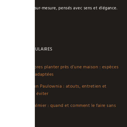
Des intérieurs sur-mesure, pensés avec sens et élégance.
ARTICLES POPULAIRES
Quels arbres planter près d’une maison : espèces
sûres et adaptées
Planter un Paulownia : atouts, entretien et
erreurs à éviter
Tailler palmier : quand et comment le faire sans
erreur