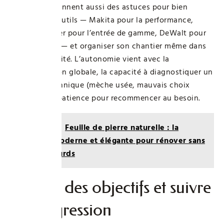
formations donnent aussi des astuces pour bien
préparer ses outils — Makita pour la performance,
Black & Decker pour l’entrée de gamme, DeWalt pour
la robustesse — et organiser son chantier même dans
un espace limité. L’autonomie vient avec la
compréhension globale, la capacité à diagnostiquer un
problème technique (mèche usée, mauvais choix
d’outil) et la patience pour recommencer au besoin.
Lire aussi :
Feuille de pierre naturelle : la
solution moderne et élégante pour rénover sans
travaux lourds
Se fixer des objectifs et suivre
sa progression