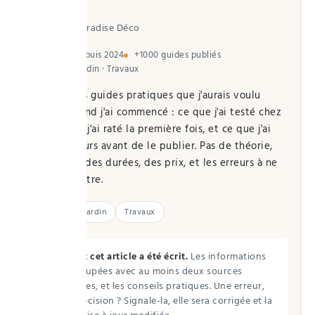
Auteur de Paradise Déco
En ligne depuis 2024
+1000 guides publiés
Maison · Jardin · Travaux
J'écris ici les guides pratiques que j'aurais voulu
trouver quand j'ai commencé : ce que j'ai testé chez
moi, ce que j'ai raté la première fois, et ce que j'ai
vérifié ailleurs avant de le publier. Pas de théorie,
des gestes, des durées, des prix, et les erreurs à ne
pas commettre.
Maison
Jardin
Travaux
Comment cet article a été écrit.
Les informations
sont recoupées avec au moins deux sources
spécialisées, et les conseils pratiques. Une erreur,
une imprécision ? Signale-la, elle sera corrigée et la