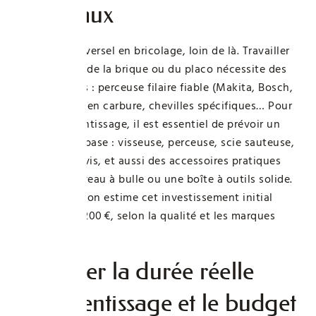
matériaux
Rien n’est universel en bricolage, loin de là. Travailler
sur du béton, de la brique ou du placo nécessite des
outils adaptés : perceuse filaire fiable (Makita, Bosch,
Ryobi), forets en carbure, chevilles spécifiques… Pour
un bon apprentissage, il est essentiel de prévoir un
trousseau de base : visseuse, perceuse, scie sauteuse,
pince, tournevis, et aussi des accessoires pratiques
comme un niveau à bulle ou une boîte à outils solide.
Globalement, on estime cet investissement initial
entre 50 € et 200 €, selon la qualité et les marques
choisies.
Anticiper la durée réelle
d’apprentissage et le budget