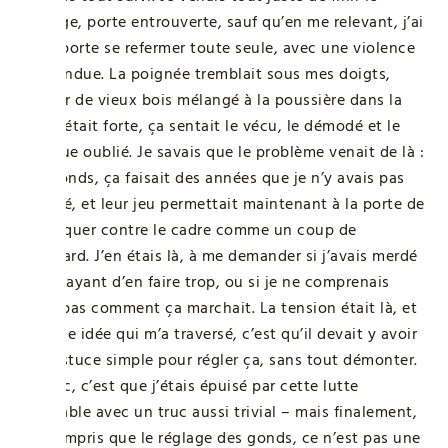
ménage, porte entrouverte, sauf qu’en me relevant, j’ai
vu la porte se refermer toute seule, avec une violence
inattendue. La poignée tremblait sous mes doigts,
l’odeur de vieux bois mélangé à la poussière dans la
pièce était forte, ça sentait le vécu, le démodé et le
presque oublié. Je savais que le problème venait de là :
ces gonds, ça faisait des années que je n’y avais pas
touché, et leur jeu permettait maintenant à la porte de
se plaquer contre le cadre comme un coup de
poignard. J’en étais là, à me demander si j’avais merdé
en essayant d’en faire trop, ou si je ne comprenais
juste pas comment ça marchait. La tension était là, et
la seule idée qui m’a traversé, c’est qu’il devait y avoir
une astuce simple pour régler ça, sans tout démonter.
Le truc, c’est que j’étais épuisé par cette lutte
infaisable avec un truc aussi trivial – mais finalement,
j’ai compris que le réglage des gonds, ce n’est pas une