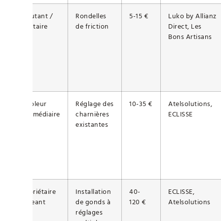
Débutant /
Rondelles
5-15 €
Luko by Allianz
Locataire
de friction
Direct, Les
Bons Artisans
Bricoleur
Réglage des
10-35 €
Atelsolutions,
intermédiaire
charnières
ECLISSE
existantes
Propriétaire
Installation
40-
ECLISSE,
exigeant
de gonds à
120 €
Atelsolutions
réglages