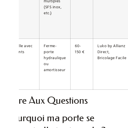
multiples
(SFS inox,
etc.)
Famille avec
Ferme-
60-
Luko by Allianz
enfants
porte
150 €
Direct,
hydraulique
Bricolage Facile
ou
amortisseur
Foire Aux Questions
Pourquoi ma porte se