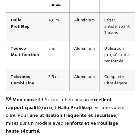
max.
Hailo
4,6 m
Aluminium
Léger,
ProfiStep
antidérapant,
3 plans
Todeco
5 m
Aluminium
Utilisation
Multifonction
pro, sécurité
renforcée
Telesteps
3,5 m
Aluminium
Compacte,
Combi Line
ultra-légère
💡 Mon conseil ?
Si vous cherchez un
excellent
rapport qualité/prix
, l’
Hailo ProfiStep
est une valeur
sûre. Pour
une utilisation fréquente et sécurisée
,
misez sur un modèle avec
renforts et verrouillage
haute sécurité
.