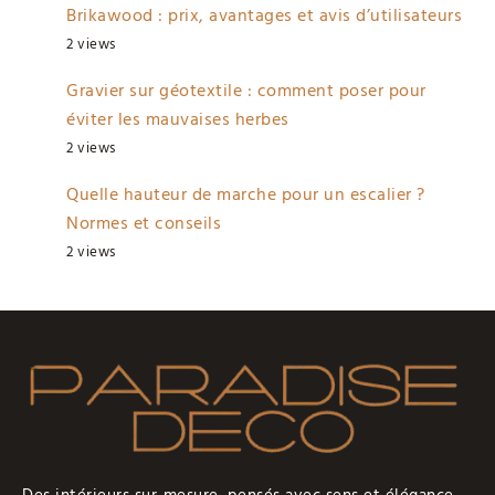
Brikawood : prix, avantages et avis d’utilisateurs
2 views
Gravier sur géotextile : comment poser pour
éviter les mauvaises herbes
2 views
Quelle hauteur de marche pour un escalier ?
Normes et conseils
2 views