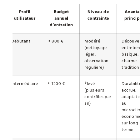
Profil
Budget
Niveau de
Avanta
utilisateur
annuel
contrainte
princi
d’entretien
Débutant
≈ 800 €
Modéré
Découver
(nettoyage
entretie
léger,
basique,
observation
charme
régulière)
tradition
Intermédiaire
≈ 1200 €
Élevé
Durabilit
(plusieurs
accrue,
contrôles par
adaptati
an)
au
microcli
économi
sur long
terme