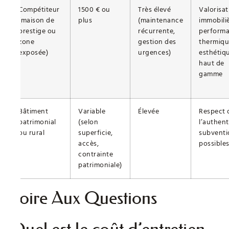
Compétiteur
1500 € ou
Très élevé
Valorisat
(maison de
plus
(maintenance
immobiliè
prestige ou
récurrente,
perform
zone
gestion des
thermiqu
exposée)
urgences)
esthétiq
haut de
gamme
Bâtiment
Variable
Élevée
Respect 
patrimonial
(selon
l’authent
ou rural
superficie,
subventi
accès,
possible
contrainte
patrimoniale)
Foire Aux Questions