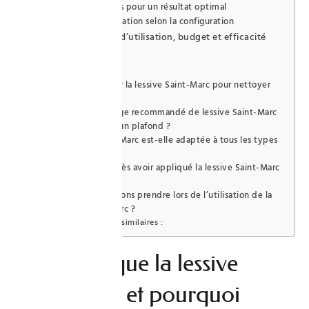
Ordre des étapes pour un résultat optimal
Astuces d’application selon la configuration
Comparatif : profils d’utilisation, budget et efficacité
des méthodes
Foire Aux Questions
Comment utiliser la lessive Saint-Marc pour nettoyer
les murs ?
Quel est le dosage recommandé de lessive Saint-Marc
pour dégraisser un plafond ?
La lessive Saint-Marc est-elle adaptée à tous les types
de peinture ?
Faut-il rincer après avoir appliqué la lessive Saint-Marc
sur les murs ?
Quelles précautions prendre lors de l’utilisation de la
lessive Saint-Marc ?
Publications similaires :
Qu’est-ce que la lessive
Saint-Marc et pourquoi