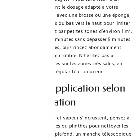
respectant précisément le dosage adapté à votre
support. Appliquez-la avec une brosse ou une éponge,
en travaillant toujours du bas vers le haut pour limiter
les coulures. Nettoyez par petites zones d’environ 1 m²,
laissez agir quelques minutes sans dépasser 5 minutes
sur les surfaces fragiles, puis rincez abondamment
avant de sécher à la microfibre. N’hésitez pas à
renouveler les passages sur les zones très sales, en
privilégiant toujours régularité et douceur.
Astuces d’application selon
la configuration
En cuisine, où graisse et vapeur s’incrustent, pensez à
retirer les caches-prises ou plinthes pour nettoyer les
coins oubliés. Sur un plafond, un manche télescopique