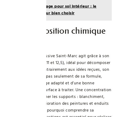
Lire aussi :
Carrelage pour sol intérieur : le
guide complet pour bien choisir
Une composition chimique
maîtrisée
Techniquement, la lessive Saint-Marc agit grâce à son
fort pH alcalin (entre 11 et 12,5), idéal pour décomposer
les graisses. Mais contrairement aux idées reçues, son
efficacité ne dépend pas seulement de sa formule,
mais aussi d’un dosage adapté et d’une bonne
connaissance de la surface à traiter. Une concentration
trop élevée peut abîmer les supports : blanchiment,
fragilisation ou détérioration des peintures et enduits
sont à craindre. C’est pourquoi comprendre sa
composition et ses réactions est essentiel pour réaliser