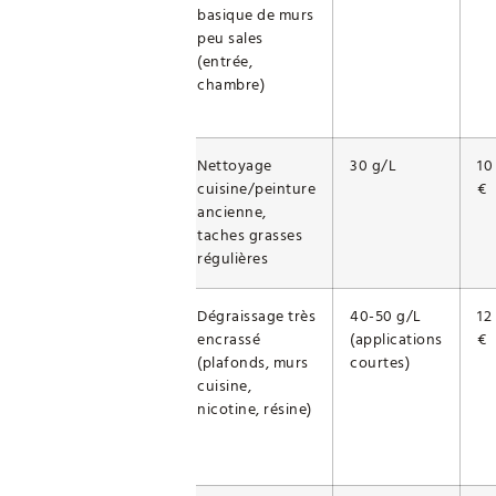
basique de murs
peu sales
(entrée,
chambre)
Intermédiaire
Nettoyage
30 g/L
10
cuisine/peinture
€
ancienne,
taches grasses
régulières
Habitué/Expert
Dégraissage très
40-50 g/L
12
encrassé
(applications
€
(plafonds, murs
courtes)
cuisine,
nicotine, résine)