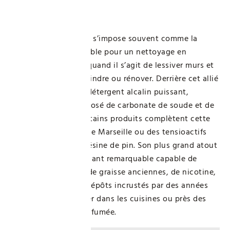
l’utiliser ?
La lessive Saint-Marc s’impose souvent comme la
solution incontournable pour un nettoyage en
profondeur, surtout quand il s’agit de lessiver murs et
plafonds avant de peindre ou rénover. Derrière cet allié
maison se cache un détergent alcalin puissant,
principalement composé de carbonate de soude et de
soude caustique. Certains produits complètent cette
base avec du savon de Marseille ou des tensioactifs
naturels issus de la résine de pin. Son plus grand atout
? Un pouvoir dégraissant remarquable capable de
dissoudre les traces de graisse anciennes, de nicotine,
de suie, et tous ces dépôts incrustés par des années
d’usage, en particulier dans les cuisines ou près des
espaces exposés à la fumée.