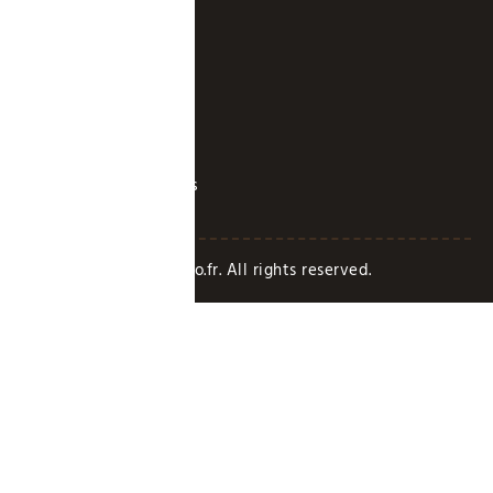
LIENS UTILES
A propos
Contact
Mentions légales
Copyright Paradisedeco.fr. All rights reserved.