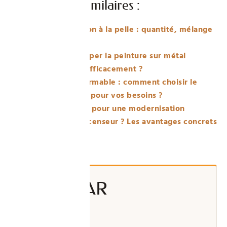
Publications similaires :
Dosage du béton à la pelle : quantité, mélange
et astuces
Comment décaper la peinture sur métal
facilement et efficacement ?
Échelle transformable : comment choisir le
modèle parfait pour vos besoins ?
Pourquoi opter pour une modernisation
modulaire d’ascenseur ? Les avantages concrets
ÉCRIT PAR