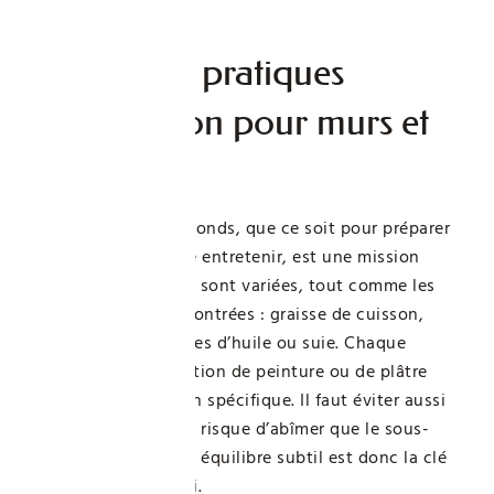
les matériaux.
Les bonnes pratiques
d’application pour murs et
plafonds
Nettoyer murs et plafonds, que ce soit pour préparer
une peinture ou juste entretenir, est une mission
délicate. Les surfaces sont variées, tout comme les
types de saletés rencontrées : graisse de cuisson,
résine, nicotine, taches d’huile ou suie. Chaque
salissure, chaque finition de peinture ou de plâtre
réclame une attention spécifique. Il faut éviter aussi
bien le surdosage qui risque d’abîmer que le sous-
dosage inefficace. Un équilibre subtil est donc la clé
d’un nettoyage réussi.