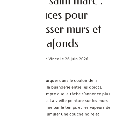
Lessive saint marc :
astuces pour
dégraisser murs et
plafonds
Publié par
Vince
le
26 juin 2026
Je suis en train de bifurquer dans le couloir de la
maison, le bouton de la buanderie entre les doigts,
quand je me rends compte que la tâche s’annonce plus
compliquée que prévu. La vieille peinture sur les murs
de la cuisine, déjà jaunie par le temps et les vapeurs de
cuisson, a fini par accumuler une couche noire et