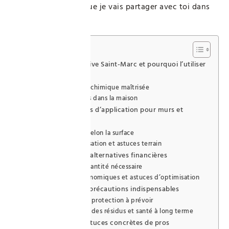
astuces concrètes, que je vais partager avec toi dans
cet article.
Sommaire
Qu’est-ce que la lessive Saint-Marc et pourquoi l’utiliser
?
Une composition chimique maîtrisée
Des usages variés dans la maison
Les bonnes pratiques d’application pour murs et
plafonds
Le dosage idéal selon la surface
Protocole d’utilisation et astuces terrain
Budget, coût réel et alternatives financières
Prix moyen et quantité nécessaire
Alternatives économiques et astuces d’optimisation
Risques, sécurité et précautions indispensables
Équipements de protection à prévoir
Rinçage, gestion des résidus et santé à long terme
Méthodologies et astuces concrètes de pros