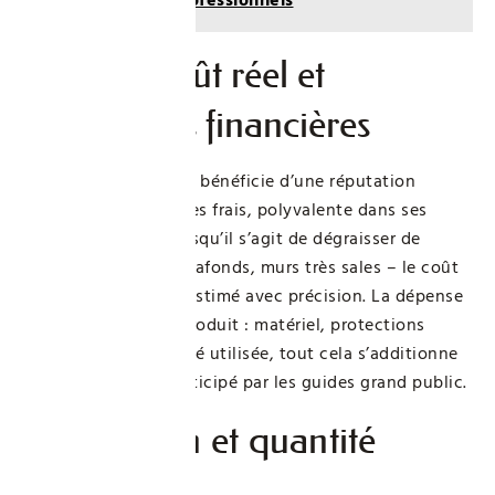
Budget, coût réel et
alternatives financières
La lessive Saint-Marc bénéficie d’une réputation
d’efficacité à moindres frais, polyvalente dans ses
usages. Pourtant, lorsqu’il s’agit de dégraisser de
grandes surfaces – plafonds, murs très sales – le coût
global mérite d’être estimé avec précision. La dépense
ne se limite pas au produit : matériel, protections
personnelles, quantité utilisée, tout cela s’additionne
souvent sans être anticipé par les guides grand public.
Prix moyen et quantité
nécessaire