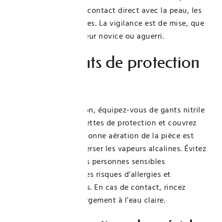
dangereux en cas de contact direct avec la peau, les
yeux ou les muqueuses. La vigilance est de mise, que
vous soyez un bricoleur novice ou aguerri.
Équipements de protection
à prévoir
Avant toute utilisation, équipez-vous de gants nitrile
épais, portez des lunettes de protection et couvrez
bras et jambes. Une bonne aération de la pièce est
essentielle pour disperser les vapeurs alcalines. Évitez
que les enfants ou les personnes sensibles
n’interviennent, car les risques d’allergies et
d’irritations sont réels. En cas de contact, rincez
immédiatement et largement à l’eau claire.