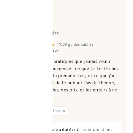
Vincent
Auteur de Paradise Déco
En ligne depuis 2024
+1000 guides publiés
Maison · Jardin · Travaux
J'écris ici les guides pratiques que j'aurais voulu
trouver quand j'ai commencé : ce que j'ai testé chez
moi, ce que j'ai raté la première fois, et ce que j'ai
vérifié ailleurs avant de le publier. Pas de théorie,
des gestes, des durées, des prix, et les erreurs à ne
pas commettre.
Maison
Jardin
Travaux
Comment cet article a été écrit.
Les informations