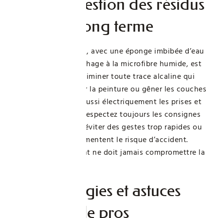
Rinçage, gestion des résidus
et santé à long terme
Un rinçage minutieux, avec une éponge imbibée d’eau
propre, suivi d’un séchage à la microfibre humide, est
indispensable pour éliminer toute trace alcaline qui
pourrait endommager la peinture ou gêner les couches
suivantes. Protégez aussi électriquement les prises et
interrupteurs. Enfin, respectez toujours les consignes
sur l’emballage pour éviter des gestes trop rapides ou
inappropriés qui augmentent le risque d’accident.
Nettoyer efficacement ne doit jamais compromettre la
sécurité familiale.
Méthodologies et astuces
concrètes de pros