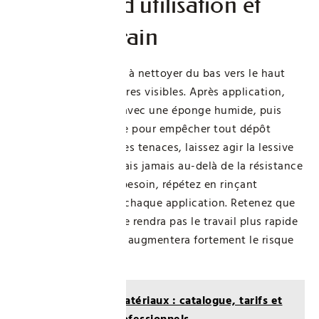
Protocole d’utilisation et
astuces terrain
Commencez toujours à nettoyer du bas vers le haut
pour limiter les coulures visibles. Après application,
essuyez rapidement avec une éponge humide, puis
passez une microfibre pour empêcher tout dépôt
alcalin. Pour les taches tenaces, laissez agir la lessive
quelques minutes, mais jamais au-delà de la résistance
du support peint. Si besoin, répétez en rinçant
abondamment entre chaque application. Retenez que
surdoser le produit ne rendra pas le travail plus rapide
ni plus efficace, mais augmentera fortement le risque
d’abîmer vos murs.
Lire aussi :
VM Matériaux : catalogue, tarifs et
solutions pour professionnels