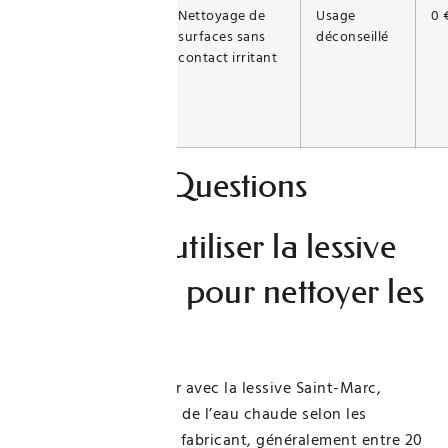
Enfant/Personne
Nettoyage de
Usage
0 
sensible
surfaces sans
déconseillé
contact irritant
Foire Aux Questions
Comment utiliser la lessive
Saint-Marc pour nettoyer les
murs ?
Pour rafraîchir un mur avec la lessive Saint-Marc,
diluez la poudre dans de l’eau chaude selon les
recommandations du fabricant, généralement entre 20