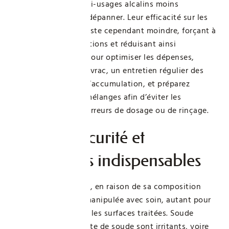
noir, nettoyants multi-usages alcalins moins
concentrés peuvent dépanner. Leur efficacité sur les
graisses anciennes reste cependant moindre, forçant à
multiplier les applications et réduisant ainsi
l’économie réalisée. Pour optimiser les dépenses,
privilégiez l’achat en vrac, un entretien régulier des
surfaces pour éviter l’accumulation, et préparez
soigneusement vos mélanges afin d’éviter les
gaspillages dus aux erreurs de dosage ou de rinçage.
Risques, sécurité et
précautions indispensables
La lessive Saint-Marc, en raison de sa composition
agressive, doit être manipulée avec soin, autant pour
l’utilisateur que pour les surfaces traitées. Soude
caustique et carbonate de soude sont irritants, voire