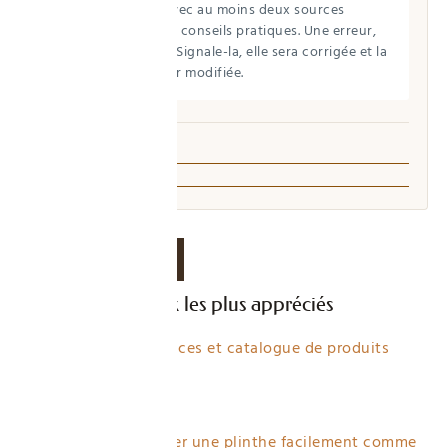
sont recoupées avec au moins deux sources
spécialisées, et les conseils pratiques. Une erreur,
une imprécision ? Signale-la, elle sera corrigée et la
date de mise à jour modifiée.
Qui écrit ici →
Signaler une erreur
DERNIERS ARTICLES
Les articles travaux les plus appréciés
SFIC : avis, services et catalogue de produits
professionnels
4 views
Comment couper une plinthe facilement comme