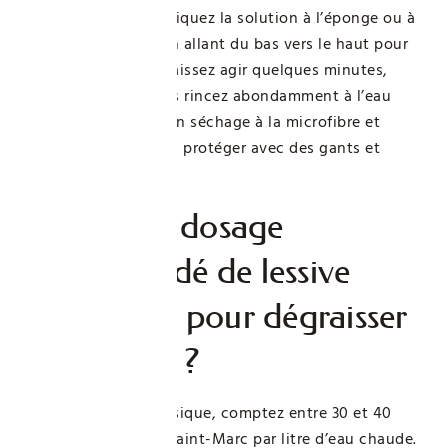
et 50 g par litre. Appliquez la solution à l’éponge ou à
la brosse, toujours en allant du bas vers le haut pour
éviter les coulures. Laissez agir quelques minutes,
frottez si besoin, puis rincez abondamment à l’eau
claire. Terminez par un séchage à la microfibre et
n’oubliez pas de vous protéger avec des gants et
d’aérer la pièce.
Quel est le dosage
recommandé de lessive
Saint-Marc pour dégraisser
un plafond ?
Pour un plafond classique, comptez entre 30 et 40
grammes de lessive Saint-Marc par litre d’eau chaude.