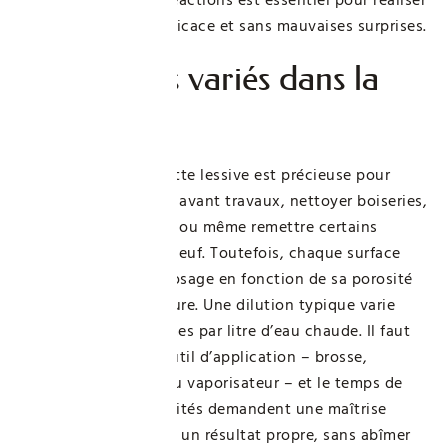
un nettoyage net, efficace et sans mauvaises surprises.
Des usages variés dans la
maison
Au-delà des murs, cette lessive est précieuse pour
préparer les plafonds avant travaux, nettoyer boiseries,
dégraisser carrelages ou même remettre certains
textiles résistants à neuf. Toutefois, chaque surface
impose son propre dosage en fonction de sa porosité
et du degré de salissure. Une dilution typique varie
entre 20 et 50 grammes par litre d’eau chaude. Il faut
aussi bien choisir l’outil d’application – brosse,
éponge, microfibre ou vaporisateur – et le temps de
pose idéal. Ces subtilités demandent une maîtrise
certaine pour obtenir un résultat propre, sans abîmer