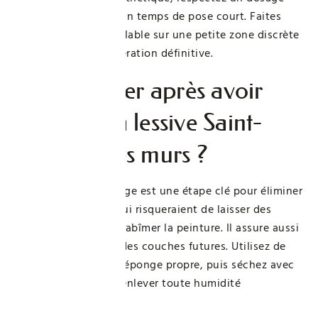
inférieur à 30 g/L et un temps de pose court. Faites
toujours un test préalable sur une petite zone discrète
pour éviter toute altération définitive.
Faut-il rincer après avoir
appliqué la lessive Saint-
Marc sur les murs ?
Absolument. Le rinçage est une étape clé pour éliminer
les résidus alcalins qui risqueraient de laisser des
traces blanches ou d’abîmer la peinture. Il assure aussi
la bonne adhérence des couches futures. Utilisez de
l’eau claire avec une éponge propre, puis séchez avec
une microfibre pour enlever toute humidité
excédentaire.