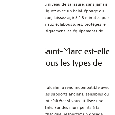
Adaptez ce dosage au niveau de salissure, sans jamais
dépasser 50 g/L. Appliquez avec un balai-éponge ou
une brosse télescopique, laissez agir 3 à 5 minutes puis
rincez bien. Attention aux éclaboussures, protégez le
sol et portez systématiquement les équipements de
protection adaptés.
La lessive Saint-Marc est-elle
adaptée à tous les types de
peinture ?
Non, son fort pouvoir alcalin la rend incompatible avec
certaines peintures. Les supports anciens, sensibles ou
à base calcaire peuvent s’altérer si vous utilisez une
solution trop concentrée. Sur des murs peints à la
glycéro ou résine synthétique, respectez un dosage