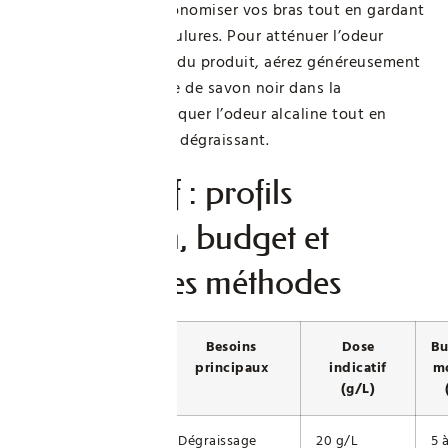
est précieux pour économiser vos bras tout en gardant
le contrôle sur les coulures. Pour atténuer l’odeur
souvent désagréable du produit, aérez généreusement
et ajoutez une goutte de savon noir dans la
préparation pour masquer l’odeur alcaline tout en
renforçant le pouvoir dégraissant.
Comparatif : profils
d’utilisation, budget et
efficacité des méthodes
Profil
Besoins
Dose
Bu
d’utilisateur
principaux
indicatif
m
(g/L)
Débutant
Dégraissage
20 g/L
5 