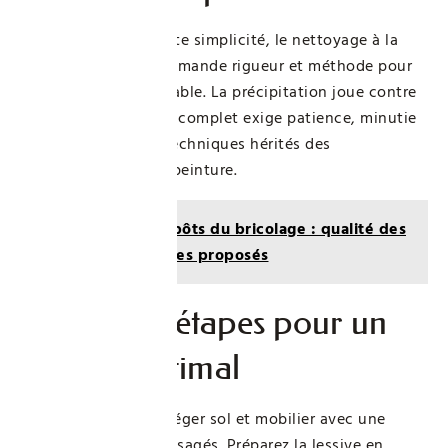
Derrière une apparente simplicité, le nettoyage à la
lessive Saint-Marc demande rigueur et méthode pour
un résultat irréprochable. La précipitation joue contre
vous : le dégraissage complet exige patience, minutie
et quelques gestes techniques hérités des
professionnels de la peinture.
Lire aussi :
Entrepôts du bricolage : qualité des
produits et services proposés
Ordre des étapes pour un
résultat optimal
Commencez par protéger sol et mobilier avec une
bâche ou des draps usagés. Préparez la lessive en