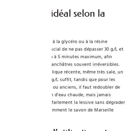
Le dosage idéal selon la
surface
Pour des murs peints à la glycéro ou à la résine
synthétique, il est crucial de ne pas dépasser 30 g/L et
de limiter l’exposition à 5 minutes maximum, afin
d’éviter ces taches blanchâtres souvent irréversibles.
Sur une peinture acrylique récente, même très sale, un
dosage autour de 20 g/L suffit, tandis que pour les
supports plus poreux ou anciens, il faut redoubler de
vigilance. L’utilisation d’eau chaude, mais jamais
bouillante, active parfaitement la lessive sans dégrader
les composants, notamment le savon de Marseille
parfois présent.