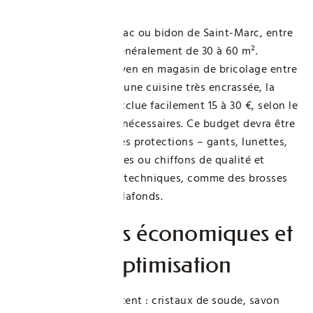
Selon la surface, un sac ou bidon de Saint-Marc, entre
1 et 5 kilos, couvre généralement de 30 à 60 m².
Comptez un tarif moyen en magasin de bricolage entre
5 et 10 € le kilo. Pour une cuisine très encrassée, la
dépense en lessive exclue facilement 15 à 30 €, selon le
nombre de passages nécessaires. Ce budget devra être
complété par celui des protections – gants, lunettes,
masque –, des éponges ou chiffons de qualité et
parfois d’accessoires techniques, comme des brosses
télescopiques pour plafonds.
Alternatives économiques et
astuces d’optimisation
Des alternatives existent : cristaux de soude, savon