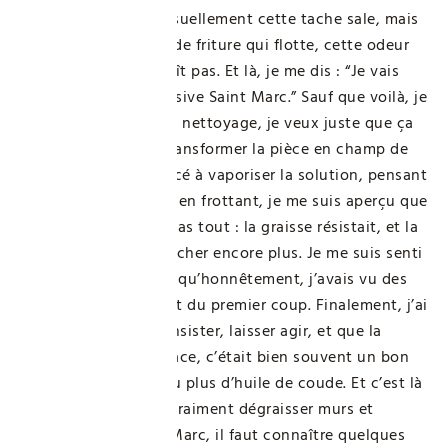
graisseuse. Je vois visuellement cette tache sale, mais
c’est surtout l’odeur de friture qui flotte, cette odeur
lourde qui ne disparaît pas. Et là, je me dis : “Je vais
réussir ça avec la Lessive Saint Marc.” Sauf que voilà, je
ne suis pas un pro du nettoyage, je veux juste que ça
ait l’air propre, pas transformer la pièce en champ de
bataille. J’ai commencé à vaporiser la solution, pensant
que ça suffirait, mais en frottant, je me suis aperçu que
la texture ne faisait pas tout : la graisse résistait, et la
saleté semblait accrocher encore plus. Je me suis senti
un peu frustré, parce qu’honnêtement, j’avais vu des
vidéos où ça marchait du premier coup. Finalement, j’ai
compris qu’il fallait insister, laisser agir, et que la
solution la plus efficace, c’était bien souvent un bon
mélange, avec un peu plus d’huile de coude. Et c’est là
que je réalise : pour vraiment dégraisser murs et
plafonds avec Saint Marc, il faut connaître quelques